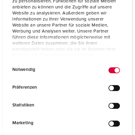
zu personalisieren, Funktionen für soziale Medien
anbieten zu können und die Zugriffe auf unsere
Weight
93 g
Website zu analysieren. Außerdem geben wir
Informationen zu Ihrer Verwendung unserer
Certifications
VDE
Website an unsere Partner für soziale Medien,
Werbung und Analysen weiter. Unsere Partner
führen diese Informationen möglicherweise mit
weiteren Daten zusammen, die Sie ihnen
bereitgestellt haben oder die sie im Rahmen Ihrer
Nutzung der Dienste gesammelt haben.
E
Datenschutzerklärung
Impressum
Notwendig
i
n
w
Präferenzen
i
l
Statistiken
l
i
g
Marketing
u