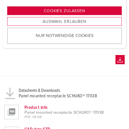
n
g
COOKIES ZULASSEN
s
AUSWAHL ERLAUBEN
a
u
NUR NOTWENDIGE COOKIES
s
w
a
h
l
Datasheets & Downloads
Panel mounted receptacle SCHUKO® 17038
Product info
Panel mounted receptacle SCHUKO® 17038
PDF, 118 KB