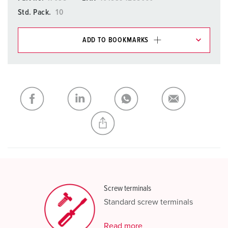
Std. Pack.
10
ADD TO BOOKMARKS
You can manage our products in various lists in the
shopping list / shopping basket area.
My list
(0)
ADD
CREATE A NEW LIST
Screw terminals
Standard screw terminals
Read more