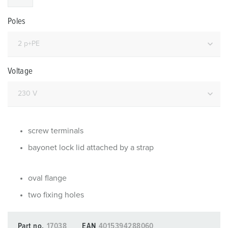
Poles
Voltage
screw terminals
bayonet lock lid attached by a strap
oval flange
two fixing holes
Part no.
17038
EAN
4015394288060