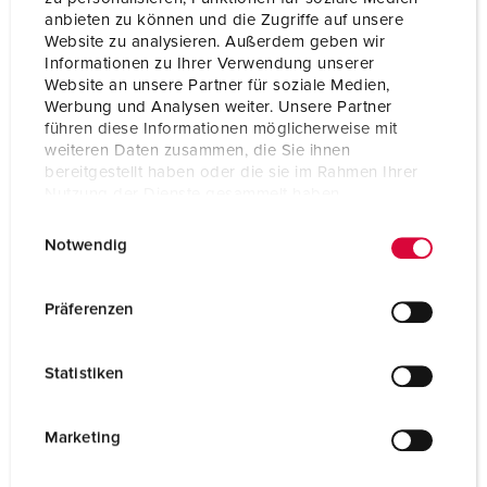
Shutter
No
anbieten zu können und die Zugriffe auf unsere
Website zu analysieren. Außerdem geben wir
Enclosure material
Plastic
Informationen zu Ihrer Verwendung unserer
Website an unsere Partner für soziale Medien,
Weight
65 g
Werbung und Analysen weiter. Unsere Partner
führen diese Informationen möglicherweise mit
Certifications
VDE
weiteren Daten zusammen, die Sie ihnen
bereitgestellt haben oder die sie im Rahmen Ihrer
Nutzung der Dienste gesammelt haben.
E
Datenschutzerklärung
Impressum
Notwendig
i
n
w
Präferenzen
i
l
Statistiken
l
i
g
Marketing
u