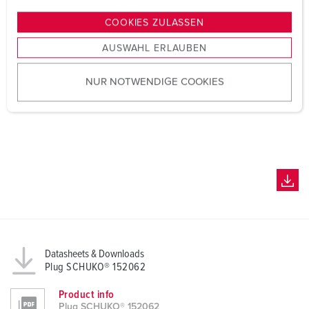
n
g
COOKIES ZULASSEN
s
AUSWAHL ERLAUBEN
a
u
NUR NOTWENDIGE COOKIES
s
w
a
h
l
Datasheets & Downloads
Plug SCHUKO® 152062
Product info
Plug SCHUKO® 152062