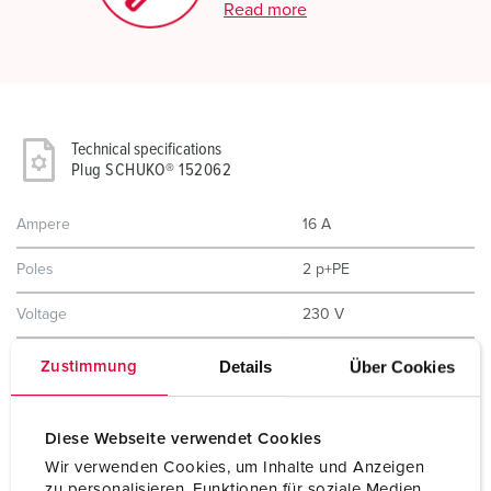
Read more
Technical specifications
Plug SCHUKO® 152062
Ampere
16 A
Poles
2 p+PE
Voltage
230 V
Connection technology
Screw terminals
Details
Über Cookies
Zustimmung
Contact
standard
Diese Webseite verwendet Cookies
Protection type
IP54
Wir verwenden Cookies, um Inhalte und Anzeigen
zu personalisieren, Funktionen für soziale Medien