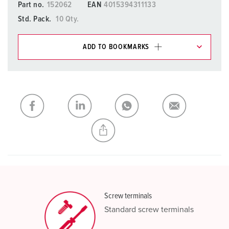
Part no.
152062
EAN
4015394311133
Std. Pack.
10 Qty.
ADD TO BOOKMARKS
You can manage our products in various lists in the
shopping list / shopping basket area.
My list
(0)
ADD
CREATE A NEW LIST
Screw terminals
Standard screw terminals