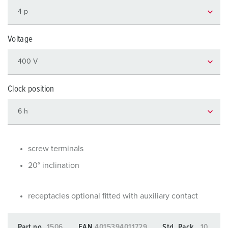
Voltage
Clock position
screw terminals
20° inclination
receptacles optional fitted with auxiliary contact
Part no.
1506
EAN
4015394011729
Std. Pack.
10