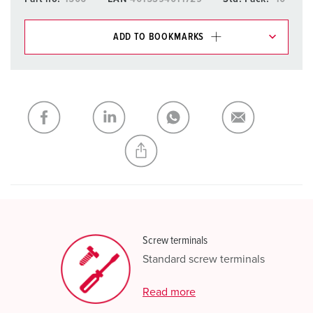
ADD TO BOOKMARKS
You can manage our products in various lists in the
shopping list / shopping basket area.
My list
(0)
ADD
CREATE A NEW LIST
Screw terminals
Standard screw terminals
Read more