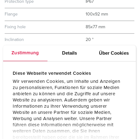
Protection type
IP67
Flange
100x92 mm
Fixing hole
85x77 mm
Inclination
20 °
Details
Über Cookies
Weight
291 g
Zustimmung
Certifications
VDE
EAC
Diese Webseite verwendet Cookies
CQC
CB Zertifikat
Wir verwenden Cookies, um Inhalte und Anzeigen
zu personalisieren, Funktionen für soziale Medien
anbieten zu können und die Zugriffe auf unsere
Website zu analysieren. Außerdem geben wir
Informationen zu Ihrer Verwendung unserer
Website an unsere Partner für soziale Medien,
Werbung und Analysen weiter. Unsere Partner
führen diese Informationen möglicherweise mit
weiteren Daten zusammen, die Sie ihnen
bereitgestellt haben oder die sie im Rahmen Ihrer