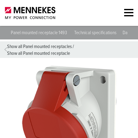
Panel mounted receptacle 1493
Technical specifications
Datashe
Show all Panel mounted receptacles
/
Show all Panel mounted receptacle