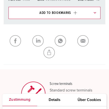
ADD TO BOOKMARKS
You can manage our products in various lists in the
shopping list / shopping basket area.
My list
(0)
ADD
CREATE A NEW LIST
Screw terminals
Standard screw terminals
Details
Über Cookies
Zustimmung
Read more