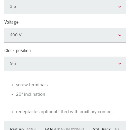
Voltage
Clock position
screw terminals
20° inclination
receptacles optional fitted with auxiliary contact
Part no.
1493
EAN
4015394011552
Std. Pack.
10