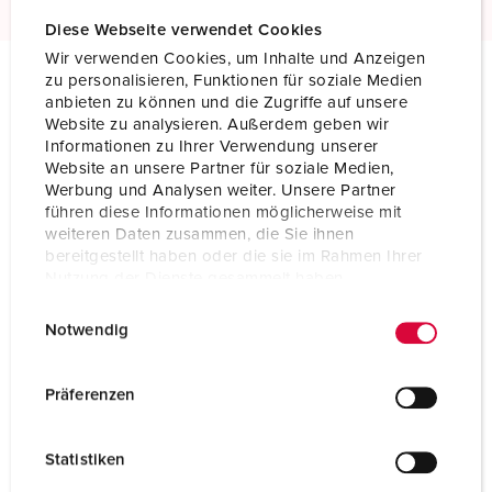
Diese Webseite verwendet Cookies
Wir verwenden Cookies, um Inhalte und Anzeigen
zu personalisieren, Funktionen für soziale Medien
anbieten zu können und die Zugriffe auf unsere
Technical specifications
Website zu analysieren. Außerdem geben wir
Panel mounted receptacle 1493
Informationen zu Ihrer Verwendung unserer
Website an unsere Partner für soziale Medien,
Ampere
32 A
Werbung und Analysen weiter. Unsere Partner
führen diese Informationen möglicherweise mit
Poles
3 p
weiteren Daten zusammen, die Sie ihnen
bereitgestellt haben oder die sie im Rahmen Ihrer
Voltage
400 V
Nutzung der Dienste gesammelt haben.
E
Datenschutzerklärung
Impressum
Clock position
9 h
Notwendig
i
Hertz
50-60 Hz
n
w
Präferenzen
Connection technology
Screw terminals
i
l
Contact
standard
Statistiken
l