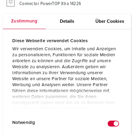
Connector PowerTOP Xtra 14226
Ampere
125 A
Details
Über Cookies
Zustimmung
Poles
5 p
Diese Webseite verwendet Cookies
Voltage
500 V
Wir verwenden Cookies, um Inhalte und Anzeigen
zu personalisieren, Funktionen für soziale Medien
Clock position
7 h
anbieten zu können und die Zugriffe auf unsere
Website zu analysieren. Außerdem geben wir
Hertz
50-60 Hz
Informationen zu Ihrer Verwendung unserer
Website an unsere Partner für soziale Medien,
Connection technology
Screw terminals
Werbung und Analysen weiter. Unsere Partner
führen diese Informationen möglicherweise mit
Contact
highly heat resistant contact carrier
weiteren Daten zusammen, die Sie ihnen
X-CONTACT
bereitgestellt haben oder die sie im Rahmen Ihrer
Nutzung der Dienste gesammelt haben.
Protection type
IP67
E
Datenschutzerklärung
Impressum
Weight
1688 g
Notwendig
i
n