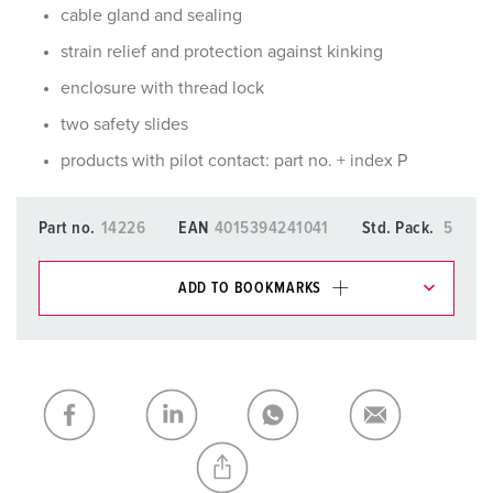
cable gland and sealing
strain relief and protection against kinking
enclosure with thread lock
two safety slides
products with pilot contact: part no. + index P
Part no.
14226
EAN
4015394241041
Std. Pack.
5
ADD TO BOOKMARKS
You can manage our products in various lists in the
shopping list / shopping basket area.
My list
(0)
ADD
CREATE A NEW LIST