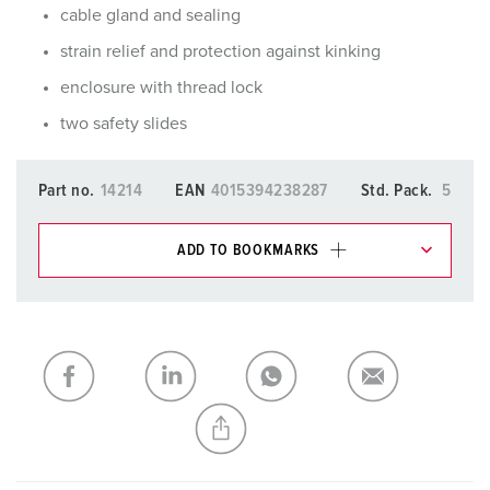
cable gland and sealing
strain relief and protection against kinking
enclosure with thread lock
two safety slides
Part no.
14214
EAN
4015394238287
Std. Pack.
5
ADD TO BOOKMARKS
You can manage our products in various lists in the
shopping list / shopping basket area.
My list
(0)
ADD
CREATE A NEW LIST