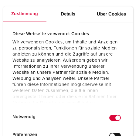
Ampere
63 A
Details
Über Cookies
Zustimmung
Poles
5 p
Voltage
50-500 V
Diese Webseite verwendet Cookies
Wir verwenden Cookies, um Inhalte und Anzeigen
Clock position
2 h
zu personalisieren, Funktionen für soziale Medien
anbieten zu können und die Zugriffe auf unsere
Hertz
300-500 Hz
Website zu analysieren. Außerdem geben wir
Informationen zu Ihrer Verwendung unserer
Connection technology
Screw terminals
Website an unsere Partner für soziale Medien,
Werbung und Analysen weiter. Unsere Partner
Contact
highly heat resistant contact carrier
führen diese Informationen möglicherweise mit
X-CONTACT
weiteren Daten zusammen, die Sie ihnen
bereitgestellt haben oder die sie im Rahmen Ihrer
Protection type
IP67
Nutzung der Dienste gesammelt haben.
E
Datenschutzerklärung
Impressum
Weight
952 g
Notwendig
i
Certifications
EAC
n
CQC
w
Präferenzen