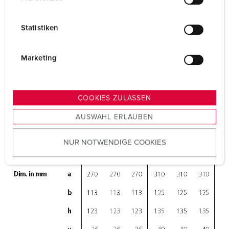
i
l
Statistiken
l
i
g
Marketing
u
n
g
COOKIES ZULASSEN
s
AUSWAHL ERLAUBEN
a
u
NUR NOTWENDIGE COOKIES
s
w
a
h
l