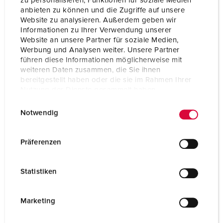
zu personalisieren, Funktionen für soziale Medien
Voltage
230 V
anbieten zu können und die Zugriffe auf unsere
Website zu analysieren. Außerdem geben wir
Clock position
6 h
Informationen zu Ihrer Verwendung unserer
Website an unsere Partner für soziale Medien,
Hertz
50-60 Hz
Werbung und Analysen weiter. Unsere Partner
führen diese Informationen möglicherweise mit
Connection technology
Screw terminals
weiteren Daten zusammen, die Sie ihnen
bereitgestellt haben oder die sie im Rahmen Ihrer
Contact
highly heat resistant contact carrier
Nutzung der Dienste gesammelt haben.
X-CONTACT
E
Datenschutzerklärung
Impressum
Protection type
IP44
Notwendig
i
n
Flange
110x106 mm
w
Präferenzen
Fixing hole
85x77 mm
i
l
Statistiken
Inclination
20 °
l
i
Weight
526 g
g
Marketing
u
Certifications
CB Zertifikat
EAC