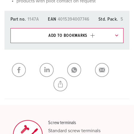
products with pilot contact on request
Part no.
1147A
EAN
4015394007746
Std. Pack.
5
ADD TO BOOKMARKS
You can manage our products in various lists in the
shopping list / shopping basket area.
My list
(0)
ADD
CREATE A NEW LIST
Screw terminals
Standard screw terminals