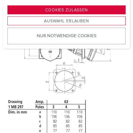
n
CQC
g
VDE
COOKIES ZULASSEN
s
AUSWAHL ERLAUBEN
a
u
NUR NOTWENDIGE COOKIES
s
w
a
h
l