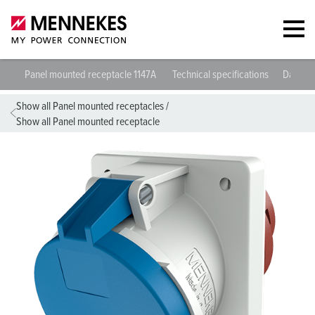
Panel mounted receptacle 1147A
Technical specifications
Datashe
Show all Panel mounted receptacles
/
Show all Panel mounted receptacle