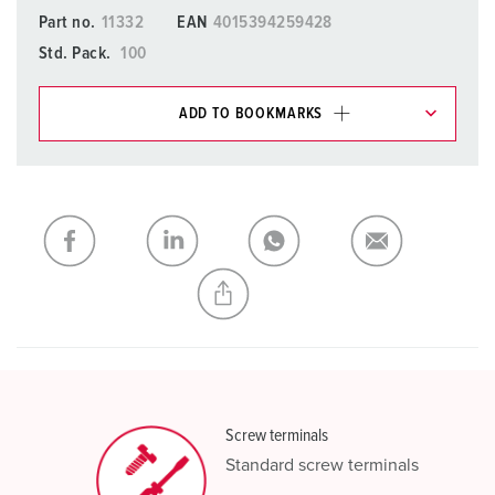
Part no.
11332
EAN
4015394259428
Std. Pack.
100
ADD TO BOOKMARKS
You can manage our products in various lists in the
shopping list / shopping basket area.
My list
(0)
ADD
CREATE A NEW LIST
Screw terminals
Standard screw terminals