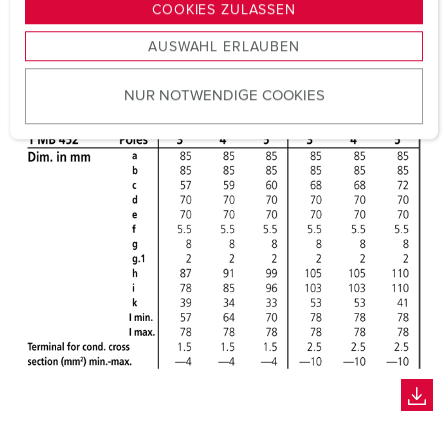
g
COOKIES ZULASSEN
s
AUSWAHL ERLAUBEN
a
u
NUR NOTWENDIGE COOKIES
s
w
a
h
l