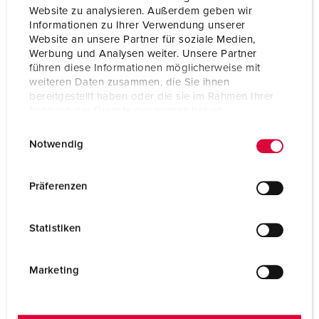
Website zu analysieren. Außerdem geben wir
Informationen zu Ihrer Verwendung unserer
Protection type
IP67
Website an unsere Partner für soziale Medien,
Werbung und Analysen weiter. Unsere Partner
Flange
85x85 mm
führen diese Informationen möglicherweise mit
weiteren Daten zusammen, die Sie ihnen
Fixing hole
70x70 mm
bereitgestellt haben oder die sie im Rahmen Ihrer
Nutzung der Dienste gesammelt haben.
Inclination
20 °
E
Datenschutzerklärung
Impressum
Notwendig
Weight
180 g
i
n
Certifications
EAC
w
CQC
Präferenzen
i
l
Statistiken
l
i
g
Marketing
u
n