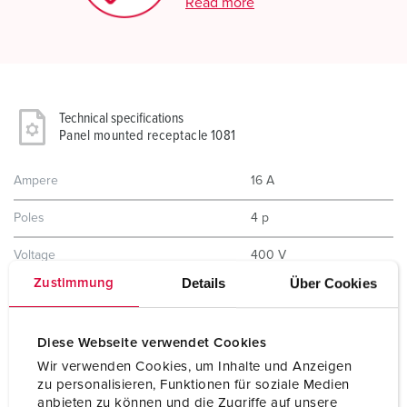
Read more
Technical specifications
Panel mounted receptacle 1081
Ampere
16 A
Poles
4 p
Voltage
400 V
Details
Über Cookies
Zustimmung
Clock position
6 h
Hertz
50-60 Hz
Diese Webseite verwendet Cookies
Wir verwenden Cookies, um Inhalte und Anzeigen
Connection technology
Screw terminals
zu personalisieren, Funktionen für soziale Medien
anbieten zu können und die Zugriffe auf unsere
Contact
standard