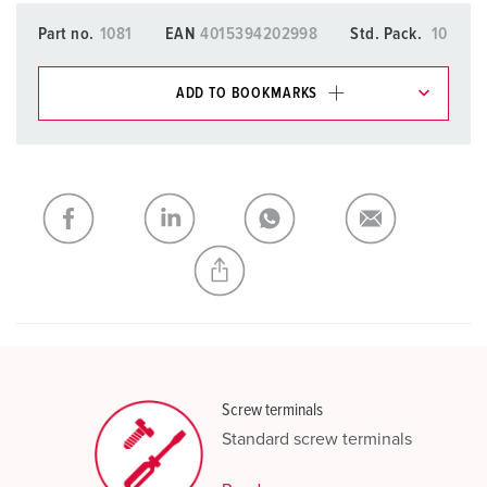
Part no.
1081
EAN
4015394202998
Std. Pack.
10
ADD TO BOOKMARKS
You can manage our products in various lists in the
shopping list / shopping basket area.
My list
(0)
ADD
CREATE A NEW LIST
Screw terminals
Standard screw terminals