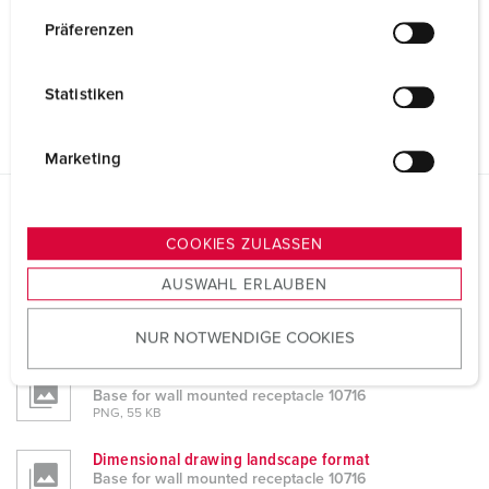
n
w
Präferenzen
i
l
Statistiken
l
i
g
Marketing
u
n
Datasheets & Downloads
g
COOKIES ZULASSEN
Base for wall mounted receptacle 10716
s
AUSWAHL ERLAUBEN
a
Product info
u
Base for wall mounted receptacle 10716
PDF, 130 KB
NUR NOTWENDIGE COOKIES
s
w
Dimensional drawing portrait
a
Base for wall mounted receptacle 10716
PNG, 55 KB
h
l
Dimensional drawing landscape format
Base for wall mounted receptacle 10716