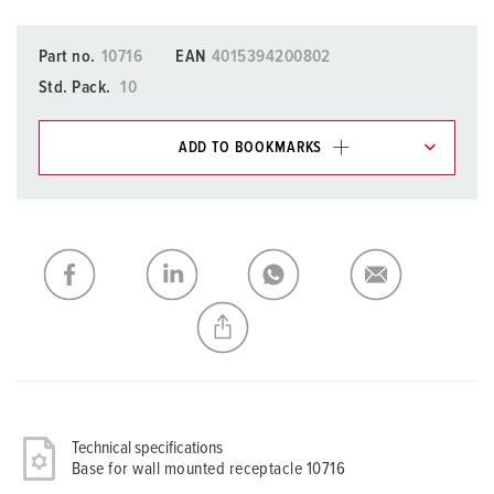
Part no.
10716
EAN
4015394200802
Std. Pack.
10
ADD TO BOOKMARKS
You can manage our products in various lists in the
shopping list / shopping basket area.
My list
(0)
ADD
CREATE A NEW LIST
Technical specifications
Base for wall mounted receptacle 10716