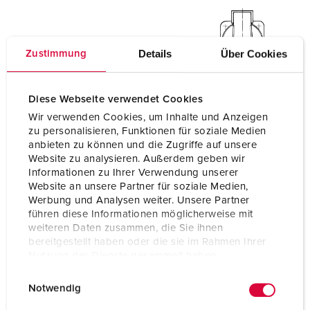
Details
Über Cookies
Zustimmung
Diese Webseite verwendet Cookies
Wir verwenden Cookies, um Inhalte und Anzeigen
zu personalisieren, Funktionen für soziale Medien
anbieten zu können und die Zugriffe auf unsere
Website zu analysieren. Außerdem geben wir
Informationen zu Ihrer Verwendung unserer
Website an unsere Partner für soziale Medien,
Werbung und Analysen weiter. Unsere Partner
führen diese Informationen möglicherweise mit
weiteren Daten zusammen, die Sie ihnen
bereitgestellt haben oder die sie im Rahmen Ihrer
Nutzung der Dienste gesammelt haben.
E
Datenschutzerklärung
Impressum
Notwendig
i