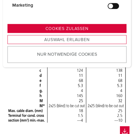
g
Marketing
u
n
g
COOKIES ZULASSEN
s
AUSWAHL ERLAUBEN
a
u
NUR NOTWENDIGE COOKIES
s
w
a
h
l