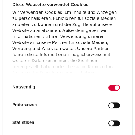
Diese Webseite verwendet Cookies
Clock position
7 h
Wir verwenden Cookies, um Inhalte und Anzeigen
zu personalisieren, Funktionen für soziale Medien
Hertz
50-60 Hz
anbieten zu können und die Zugriffe auf unsere
Website zu analysieren. Außerdem geben wir
Connection technology
Screw terminals
Informationen zu Ihrer Verwendung unserer
Website an unsere Partner für soziale Medien,
Contact
highly heat resistant contact carrier
Werbung und Analysen weiter. Unsere Partner
nickel plated contacts
führen diese Informationen möglicherweise mit
weiteren Daten zusammen, die Sie ihnen
Protection type
IP44
bereitgestellt haben oder die sie im Rahmen Ihrer
Nutzung der Dienste gesammelt haben.
Weight
335 g
E
Datenschutzerklärung
Impressum
Certifications
EAC
Notwendig
i
CQC
n
w
Präferenzen
i
l
Statistiken
l
i