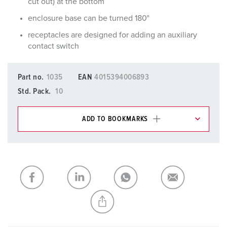
cut out) at the bottom
enclosure base can be turned 180°
receptacles are designed for adding an auxiliary
contact switch
Part no.
1035
EAN
4015394006893
Std. Pack.
10
ADD TO BOOKMARKS
You can manage our products in various lists in the
shopping list / shopping basket area.
My list
(0)
ADD
CREATE A NEW LIST