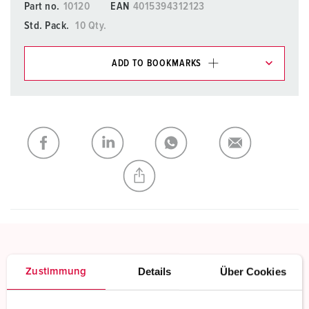
Part no.
10120
EAN
4015394312123
Std. Pack.
10 Qty.
ADD TO BOOKMARKS
You can manage our products in various lists in the
shopping list / shopping basket area.
My list
(0)
ADD
CREATE A NEW LIST
Screw terminals
Details
Über Cookies
Zustimmung
Standard screw terminals