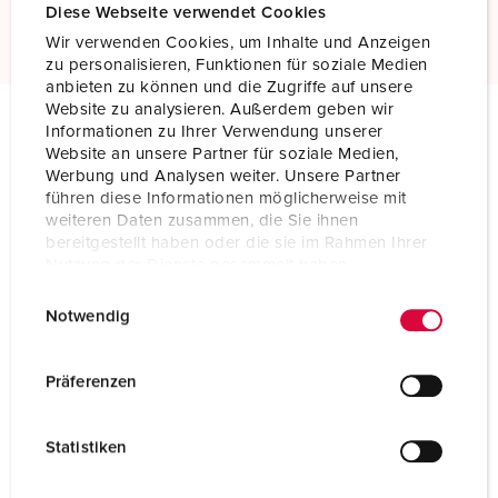
Read more
Diese Webseite verwendet Cookies
Wir verwenden Cookies, um Inhalte und Anzeigen
zu personalisieren, Funktionen für soziale Medien
anbieten zu können und die Zugriffe auf unsere
Website zu analysieren. Außerdem geben wir
Informationen zu Ihrer Verwendung unserer
Technical specifications
Website an unsere Partner für soziale Medien,
Wall mounted receptacle SCHUKO® 10120
Werbung und Analysen weiter. Unsere Partner
führen diese Informationen möglicherweise mit
weiteren Daten zusammen, die Sie ihnen
Ampere
16 A
bereitgestellt haben oder die sie im Rahmen Ihrer
Nutzung der Dienste gesammelt haben.
Poles
2 p+PE
E
Datenschutzerklärung
Impressum
Notwendig
Voltage
230 V
i
n
Connection technology
Screw terminals
w
Präferenzen
i
Contact
standard
l
Statistiken
Protection type
IP44
l
i