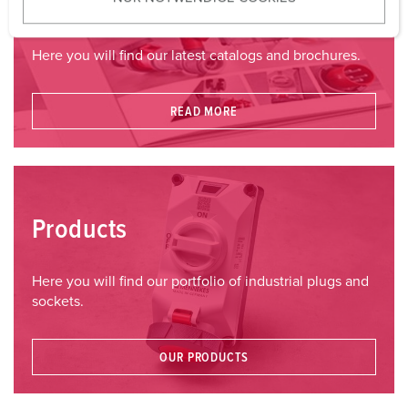
Catalogues & brochures
w
a
Here you will find our latest catalogs and brochures.
h
l
READ MORE
Products
Here you will find our portfolio of industrial plugs and
sockets.
OUR PRODUCTS