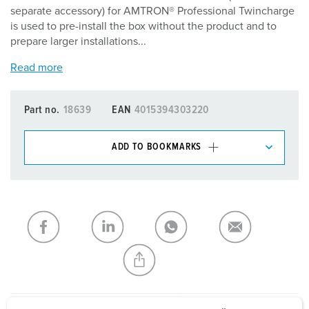
separate accessory) for AMTRON® Professional Twincharge
is used to pre-install the box without the product and to
prepare larger installations...
Read more
Part no.
18639
EAN
4015394303220
ADD TO BOOKMARKS
You can manage our products in various lists in the
shopping list / shopping basket area.
My list
(0)
ADD
CREATE A NEW LIST