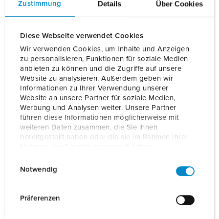
Details
Über Cookies
Zustimmung
Details
Diese Webseite verwendet Cookies
Wir verwenden Cookies, um Inhalte und Anzeigen
zu personalisieren, Funktionen für soziale Medien
anbieten zu können und die Zugriffe auf unsere
Website zu analysieren. Außerdem geben wir
Informationen zu Ihrer Verwendung unserer
Website an unsere Partner für soziale Medien,
Werbung und Analysen weiter. Unsere Partner
führen diese Informationen möglicherweise mit
weiteren Daten zusammen, die Sie ihnen
bereitgestellt haben oder die sie im Rahmen Ihrer
Nutzung der Dienste gesammelt haben.
E
Datenschutzerklärung
Impressum
Notwendig
i
n
w
Präferenzen
i