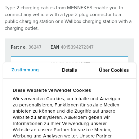
Type 2 charging cables from MENNEKES enable you to
connect any vehicle with a type 2 plug connector to a
public charging station or a Wallbox charging station with a
charging outlet.
Part no.
36247
EAN
4015394272847
ADD TO BOOKMARKS
Details
Über Cookies
Zustimmung
You can manage our products in various lists in the
shopping list / shopping basket area.
Diese Webseite verwendet Cookies
My list
(0)
ADD
Wir verwenden Cookies, um Inhalte und Anzeigen
zu personalisieren, Funktionen für soziale Medien
CREATE A NEW LIST
anbieten zu können und die Zugriffe auf unsere
Website zu analysieren. Außerdem geben wir
Informationen zu Ihrer Verwendung unserer
Website an unsere Partner für soziale Medien,
Werbung und Analysen weiter. Unsere Partner