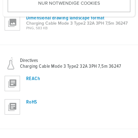
NUR NOTWENDIGE COOKIES
s
PDF, 80 KB
w
Dimensional drawing landscape format
a
Charging Cable Mode 3 Type2 32A 3PH 7,5m 36247
h
PNG, 583 KB
l
Directives
Charging Cable Mode 3 Type2 32A 3PH 7,5m 36247
REACh
RoHS