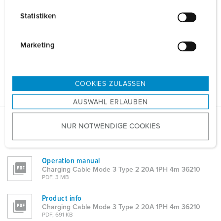
l
Statistiken
l
i
Details
g
Marketing
u
n
General data
g
COOKIES ZULASSEN
s
AUSWAHL ERLAUBEN
a
u
NUR NOTWENDIGE COOKIES
s
Datasheets & Downloads
w
Charging Cable Mode 3 Type 2 20A 1PH 4m 36210
a
Operation manual
h
Charging Cable Mode 3 Type 2 20A 1PH 4m 36210
l
PDF, 3 MB
Product info
Charging Cable Mode 3 Type 2 20A 1PH 4m 36210
PDF, 691 KB