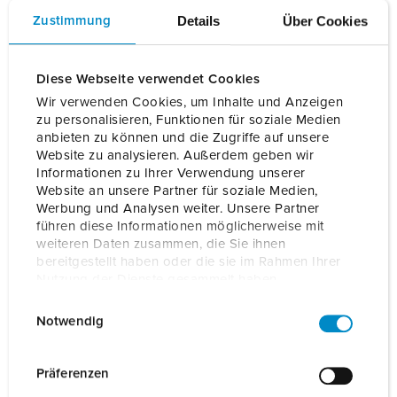
Details
Über Cookies
Zustimmung
NO LONGER AVAILABLE
Type 2 charging cables from MENNEKES enable you to
Diese Webseite verwendet Cookies
connect any vehicle with a type 2 plug connector to a
Wir verwenden Cookies, um Inhalte und Anzeigen
public charging station or a Wallbox charging station with a
zu personalisieren, Funktionen für soziale Medien
charging outlet.
anbieten zu können und die Zugriffe auf unsere
Website zu analysieren. Außerdem geben wir
Informationen zu Ihrer Verwendung unserer
Part no.
36210
EAN
4015394272717
Website an unsere Partner für soziale Medien,
Werbung und Analysen weiter. Unsere Partner
ADD TO BOOKMARKS
führen diese Informationen möglicherweise mit
weiteren Daten zusammen, die Sie ihnen
bereitgestellt haben oder die sie im Rahmen Ihrer
You can manage our products in various lists in the
shopping list / shopping basket area.
Nutzung der Dienste gesammelt haben.
E
Datenschutzerklärung
Impressum
My list
(0)
ADD
Notwendig
i
n
CREATE A NEW LIST
w
Präferenzen
i