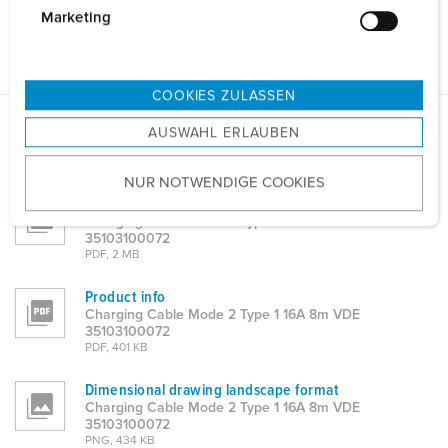
g
Marketing
General data
u
n
g
COOKIES ZULASSEN
s
AUSWAHL ERLAUBEN
a
Datasheets & Downloads
u
Charging Cable Mode 2 Type 1 16A 8m VDE 35103100072
NUR NOTWENDIGE COOKIES
s
Operation manual
w
Charging Cable Mode 2 Type 1 16A 8m VDE
a
35103100072
h
PDF, 2 MB
l
Product info
Charging Cable Mode 2 Type 1 16A 8m VDE
35103100072
PDF, 401 KB
Dimensional drawing landscape format
Charging Cable Mode 2 Type 1 16A 8m VDE
35103100072
PNG, 434 KB