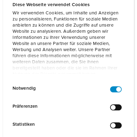
Diese Webseite verwendet Cookies
Read more
Wir verwenden Cookies, um Inhalte und Anzeigen
zu personalisieren, Funktionen für soziale Medien
Part no.
35103100072
EAN
4015394295013
anbieten zu können und die Zugriffe auf unsere
Website zu analysieren. Außerdem geben wir
Informationen zu Ihrer Verwendung unserer
ADD TO BOOKMARKS
Website an unsere Partner für soziale Medien,
Werbung und Analysen weiter. Unsere Partner
You can manage our products in various lists in the
führen diese Informationen möglicherweise mit
shopping list / shopping basket area.
weiteren Daten zusammen, die Sie ihnen
bereitgestellt haben oder die sie im Rahmen Ihrer
My list
(0)
ADD
Nutzung der Dienste gesammelt haben.
E
Datenschutzerklärung
Impressum
CREATE A NEW LIST
Notwendig
i
n
w
Präferenzen
i
l
Details
Statistiken
l
i