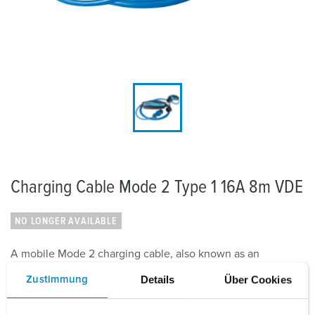
Charging Cable Mode 2 Type 1 16A 8m VDE
NO LONGER AVAILABLE
A mobile Mode 2 charging cable, also known as an
emergency charging cable, can be used to charge up an
Details
Über Cookies
Zustimmung
electric or hybrid vehicle using any standard electrical
outlet (Schuko) or CEE socket whenever...