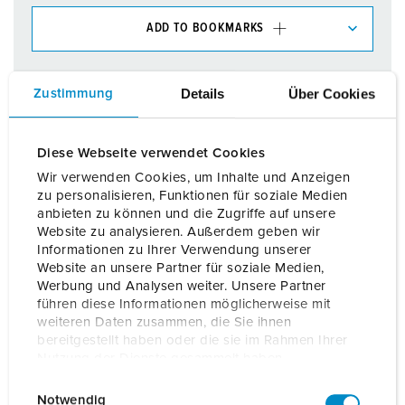
ADD TO BOOKMARKS
You can manage our products in various lists in the
shopping list / shopping basket area.
Details
Über Cookies
Zustimmung
My list
(0)
ADD
Diese Webseite verwendet Cookies
CREATE A NEW LIST
Wir verwenden Cookies, um Inhalte und Anzeigen
zu personalisieren, Funktionen für soziale Medien
anbieten zu können und die Zugriffe auf unsere
Website zu analysieren. Außerdem geben wir
Informationen zu Ihrer Verwendung unserer
Website an unsere Partner für soziale Medien,
Details
Werbung und Analysen weiter. Unsere Partner
führen diese Informationen möglicherweise mit
weiteren Daten zusammen, die Sie ihnen
General data
bereitgestellt haben oder die sie im Rahmen Ihrer
Nutzung der Dienste gesammelt haben.
Electrical data
E
Datenschutzerklärung
Impressum
Notwendig