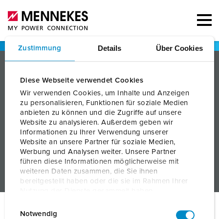
Details
Über Cookies
Zustimmung
PRODUCTS
Diese Webseite verwendet Cookies
SOLUTIONS
Wir verwenden Cookies, um Inhalte und Anzeigen
zu personalisieren, Funktionen für soziale Medien
SERVICES
anbieten zu können und die Zugriffe auf unsere
Website zu analysieren. Außerdem geben wir
COMPANY
Informationen zu Ihrer Verwendung unserer
Website an unsere Partner für soziale Medien,
Werbung und Analysen weiter. Unsere Partner
führen diese Informationen möglicherweise mit
weiteren Daten zusammen, die Sie ihnen
bereitgestellt haben oder die sie im Rahmen Ihrer
Nutzung der Dienste gesammelt haben.
E
Datenschutzerklärung
Impressum
© MENNEKES 2026
All rights reserved
Notwendig
i