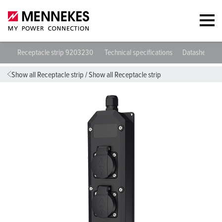
Receptacle strip 9203230
Technical specifications
Datasheets &
Show all Receptacle strip
/
Show all Receptacle strip