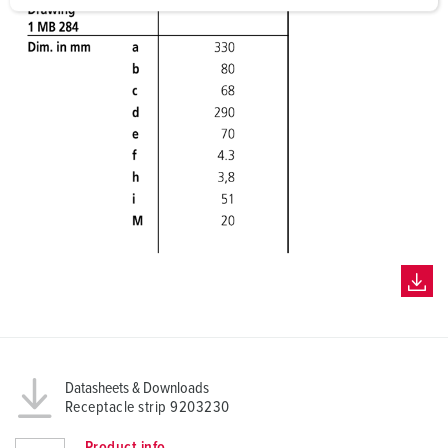
a
h
l
Datasheets & Downloads
Receptacle strip 9203230
Product info