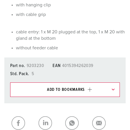
with hanging clip
with cable grip
cable entry: 1 x M 20 plugged at the top, 1 x M 20 with
gland at the bottom
without feeder cable
Part no.
9203230
EAN
4015394262039
Std. Pack.
5
ADD TO BOOKMARKS
You can manage our products in various lists in the
shopping list / shopping basket area.
My list
(0)
ADD