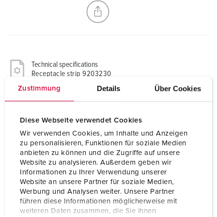
CREATE A NEW LIST
Technical specifications
Receptacle strip 9203230
Details
Über Cookies
Zustimmung
SCHUKO® 16 A, 230 V
3
Diese Webseite verwendet Cookies
Connection/feeder cable
for 1 cable up to 3 x 6 mm²
Wir verwenden Cookies, um Inhalte und Anzeigen
zu personalisieren, Funktionen für soziale Medien
Protection type
IP44
anbieten zu können und die Zugriffe auf unsere
Website zu analysieren. Außerdem geben wir
Maximum current load
63 A permissible total current
Informationen zu Ihrer Verwendung unserer
Website an unsere Partner für soziale Medien,
Enclosure material
Plastic
Werbung und Analysen weiter. Unsere Partner
führen diese Informationen möglicherweise mit
Weight
520 g
weiteren Daten zusammen, die Sie ihnen