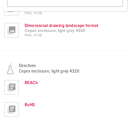
Dimensional drawing portrait
w
Cepex enclosure, light grey 4320
a
PNG, 41 KB
h
Dimensional drawing landscape format
l
Cepex enclosure, light grey 4320
PNG, 41 KB
Directives
Cepex enclosure, light grey 4320
REACh
RoHS