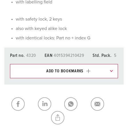
with labelling field
with safety lock, 2 keys
also with keyed alike lock
with identical locks: Part no + index G
Part no.
4320
EAN
4015394210429
Std. Pack.
5
ADD TO BOOKMARKS
You can manage our products in various lists in the
shopping list / shopping basket area.
My list
(0)
ADD
CREATE A NEW LIST